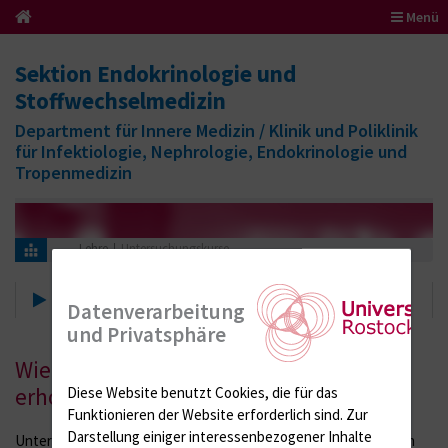
Menü
Sektion Endokrinologie und
Stoffwechselmedizin
Department für Innere Medizin / Klinik und Poliklinik
für Infektiologie, Nephrologie, Endokrinologie und
Tropenmedizin
Lehre
Untersuchungskurse
Untersuchungskurse
Datenverarbeitung
und Privatsphäre
Wie werden Untersuchungsbefunde
erhoben?
Diese Website benutzt Cookies, die für das
Funktionieren der Website erforderlich sind.
Zur
Darstellung einiger interessenbezogener Inhalte
Untersuchungskurse finden auf unserer Bettenstation (Station