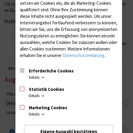
setzen wir Cookies ein, die als Marketing-Cookies
12) statt. Die Einteilung und Zuordnung der Studenten geschieht
qualifiziert sind. Ohne Ihre Zustimmung können
im Studiendekanat.
diese Inhalte nicht ausgespielt werden.
Um unser
In unserem Untersuchungskurs geht es uns um:
Internetangebot fortlaufend verbessern zu können,
bitten wir Sie, uns die Erfassung von anonymisierten
den Aufbau einer guten Arzt-Patienten-Beziehung
Nutzungsdaten zu ermöglichen.
Sie können einzeln
eine gesunde Neugier bei der eigenen Weiterbildung
auswählen, welche Cookies Sie zulassen wollen oder
manuelle Fähigkeiten, Untersuchungsbefunde zu erheben
allen Cookies zustimmen. Weitere Informationen
die Anwendung geeigneter Untersuchungsinstrumente
erhalten Sie in unserer
Datenschutzerklärung
.
... denn gerade in der Endokrinologie gilt:
Erforderliche Cookies
Details
Auge und Ohr VOR dem Labor
Statistik Cookies
The ear and the eye over lab and MRI ...
Details
Urechiuşă şi ochişor înainte de laborator ...
Marketing Cookies
La vue et l'ouïe avant le labo et l'imagerie ...
Details
stationäre Betten
Eigene Auswahl bestätigen